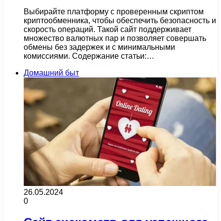
Выбирайте платформу с проверенным скриптом
криптообменника, чтобы обеспечить безопасность и
скорость операций. Такой сайт поддерживает
множество валютных пар и позволяет совершать
обмены без задержек и с минимальными
комиссиями. Содержание статьи:…
Домашний быт
26.05.2024
0