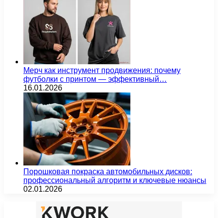
Мерч как инструмент продвижения: почему
футболки с принтом — эффективный…
16.01.2026
Порошковая покраска автомобильных дисков:
профессиональный алгоритм и ключевые нюансы
02.01.2026