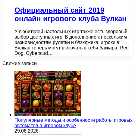
Официальный сайт 2019
онлайн игрового клуба Вулкан
У любителей настольных игр также есть здоровый
выбор доступных игр. В дополнение к нескольким
разновидностям рулетки и блэкджека, игроки в
Вулкан теперь могут включать в себя баккара, Red
Dog, Cyberstud…
Свежие записи
Популярные методы и особенности работы игровых
автоматов в игровом клубе
29.06.2026