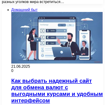
разных уголков мира встретиться…
Домашний быт
21.06.2025
0
Как выбрать надежный сайт
для обмена валют с
выгодными курсами и удобным
интерфейсом