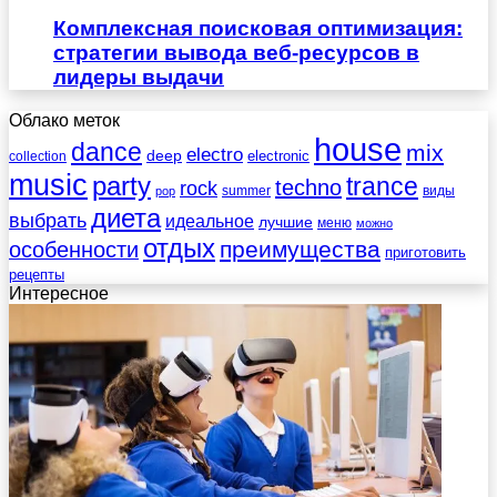
Комплексная поисковая оптимизация:
стратегии вывода веб-ресурсов в
лидеры выдачи
Облако меток
house
dance
mix
electro
deep
electronic
collection
music
party
trance
techno
rock
summer
виды
pop
диета
выбрать
идеальное
лучшие
меню
можно
отдых
преимущества
особенности
приготовить
рецепты
Интересное