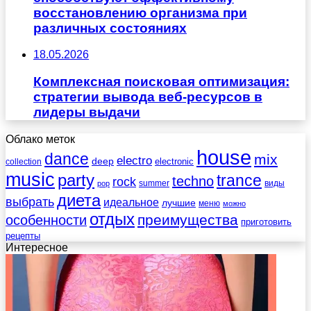
восстановлению организма при
различных состояниях
18.05.2026
Комплексная поисковая оптимизация:
стратегии вывода веб-ресурсов в
лидеры выдачи
Облако меток
house
dance
mix
electro
deep
electronic
collection
music
party
trance
techno
rock
summer
виды
pop
диета
выбрать
идеальное
лучшие
меню
можно
отдых
преимущества
особенности
приготовить
рецепты
Интересное