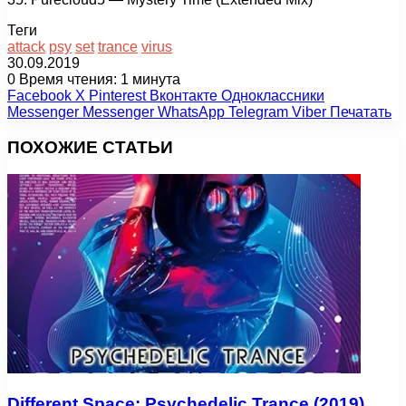
Теги
attack
psy
set
trance
virus
30.09.2019
0
Время чтения: 1 минута
Facebook
X
Pinterest
Вконтакте
Одноклассники
Messenger
Messenger
WhatsApp
Telegram
Viber
Печатать
ПОХОЖИЕ СТАТЬИ
Different Space: Psychedelic Trance (2019)