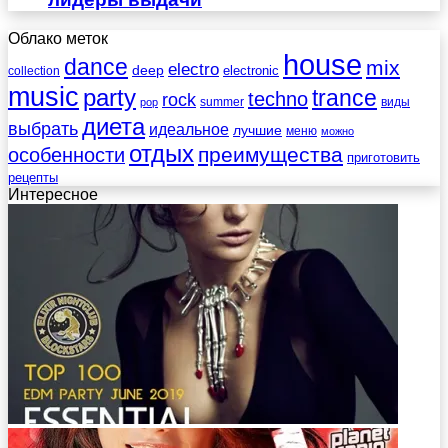
Облако меток
house
dance
mix
electro
deep
electronic
collection
music
party
trance
techno
rock
summer
виды
pop
диета
выбрать
идеальное
лучшие
меню
можно
отдых
преимущества
особенности
приготовить
рецепты
Интересное