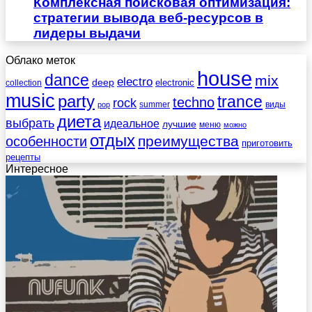
Комплексная поисковая оптимизация:
стратегии вывода веб-ресурсов в
лидеры выдачи
Облако меток
house
dance
mix
electro
deep
electronic
collection
music
party
trance
techno
rock
summer
виды
pop
диета
выбрать
идеальное
лучшие
меню
можно
отдых
преимущества
особенности
приготовить
рецепты
Интересное