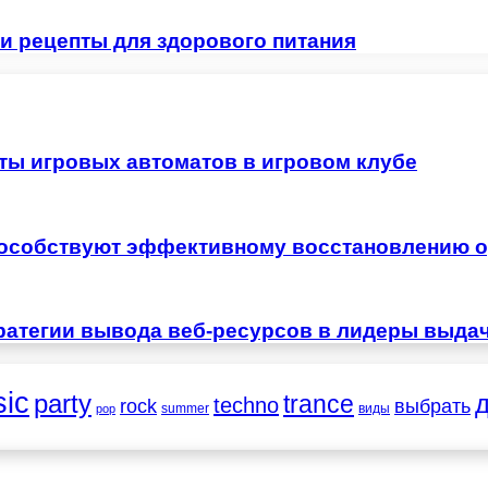
 и рецепты для здорового питания
ты игровых автоматов в игровом клубе
особствуют эффективному восстановлению о
ратегии вывода веб-ресурсов в лидеры выда
ic
party
trance
techno
выбрать
rock
summer
виды
pop