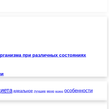
рганизма при различных состояниях
чи
диета
особенности
идеальное
лучшие
меню
можно