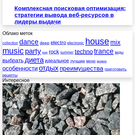
Комплексная поисковая оптимизация:
стратегии вывода веб-ресурсов в
лидеры выдачи
Облако меток
house
dance
mix
electro
deep
electronic
collection
music
party
trance
techno
rock
summer
виды
pop
диета
выбрать
идеальное
лучшие
меню
можно
отдых
преимущества
особенности
приготовить
рецепты
Интересное