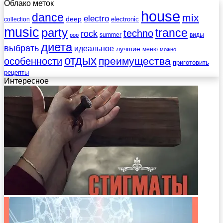
Облако меток
house
dance
mix
electro
deep
electronic
collection
music
party
trance
techno
rock
summer
виды
pop
диета
выбрать
идеальное
лучшие
меню
можно
отдых
преимущества
особенности
приготовить
рецепты
Интересное