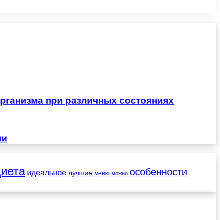
рганизма при различных состояниях
чи
диета
особенности
идеальное
лучшие
меню
можно