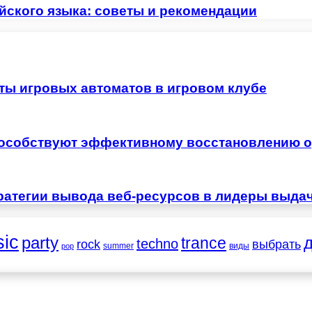
йского языка: советы и рекомендации
ты игровых автоматов в игровом клубе
особствуют эффективному восстановлению о
ратегии вывода веб-ресурсов в лидеры выда
ic
party
trance
techno
выбрать
rock
summer
виды
pop