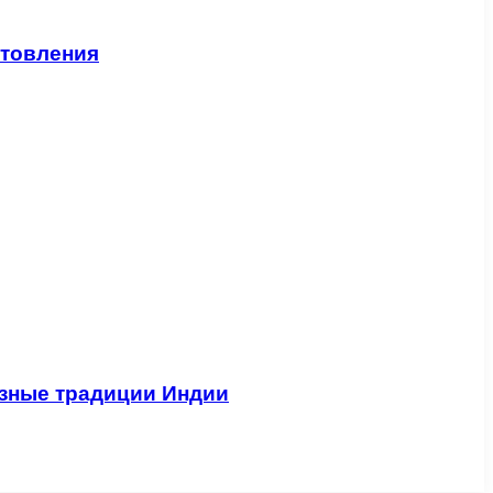
отовления
озные традиции Индии