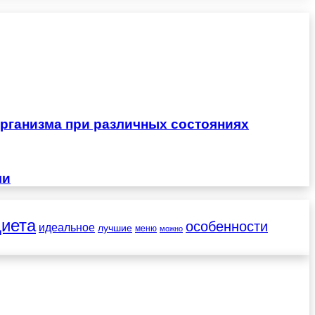
рганизма при различных состояниях
чи
диета
особенности
идеальное
лучшие
меню
можно