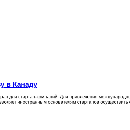
зу в Канаду
тран для стартап-компаний. Для привлечения международн
озволяет иностранным основателям стартапов осуществить