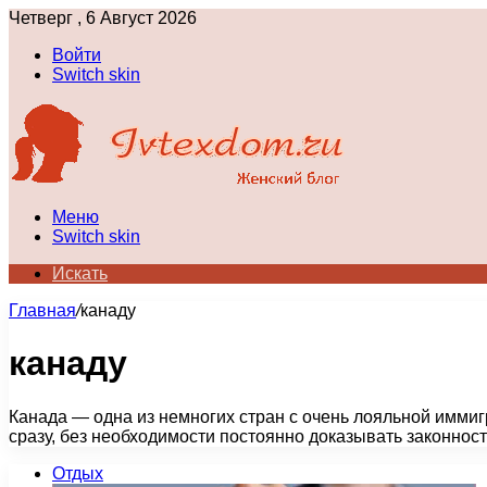
Четверг , 6 Август 2026
Войти
Switch skin
Меню
Switch skin
Искать
Главная
/
канаду
канаду
Канада — одна из немногих стран с очень лояльной иммиг
сразу, без необходимости постоянно доказывать законнос
Отдых