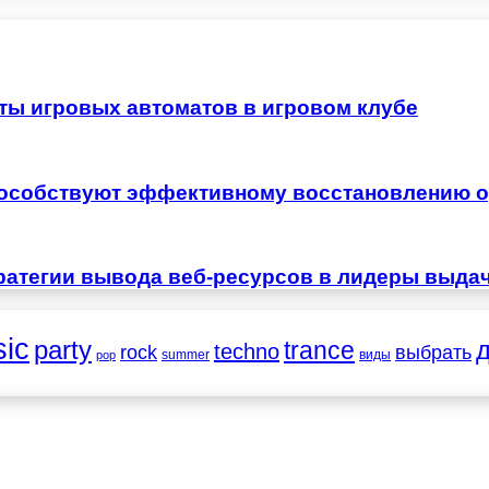
ты игровых автоматов в игровом клубе
особствуют эффективному восстановлению о
ратегии вывода веб-ресурсов в лидеры выда
ic
party
trance
techno
выбрать
rock
summer
виды
pop