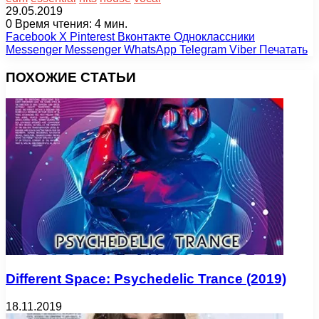
29.05.2019
0
Время чтения: 4 мин.
Facebook
X
Pinterest
Вконтакте
Одноклассники
Messenger
Messenger
WhatsApp
Telegram
Viber
Печатать
ПОХОЖИЕ СТАТЬИ
Different Space: Psychedelic Trance (2019)
18.11.2019