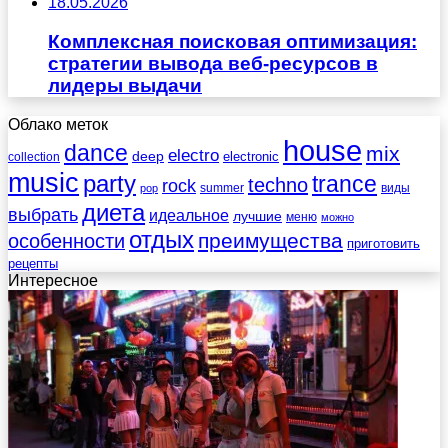
18.05.2026
Комплексная поисковая оптимизация:
стратегии вывода веб-ресурсов в
лидеры выдачи
Облако меток
house
dance
mix
electro
deep
electronic
collection
music
party
trance
techno
rock
summer
виды
pop
диета
выбрать
идеальное
лучшие
меню
можно
отдых
преимущества
особенности
приготовить
рецепты
Интересное