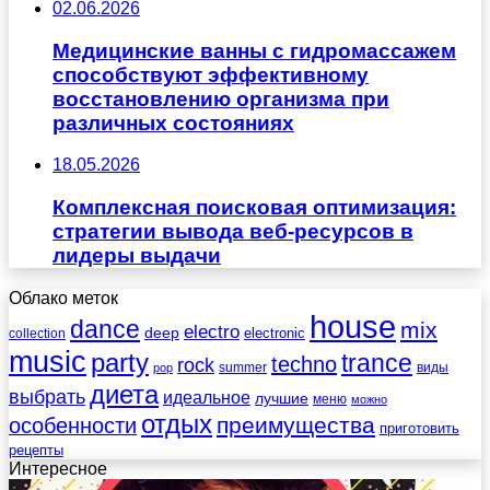
02.06.2026
Медицинские ванны с гидромассажем
способствуют эффективному
восстановлению организма при
различных состояниях
18.05.2026
Комплексная поисковая оптимизация:
стратегии вывода веб-ресурсов в
лидеры выдачи
Облако меток
house
dance
mix
electro
deep
electronic
collection
music
party
trance
techno
rock
summer
виды
pop
диета
выбрать
идеальное
лучшие
меню
можно
отдых
преимущества
особенности
приготовить
рецепты
Интересное