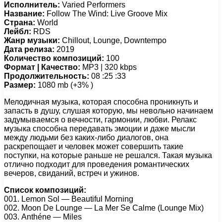
Исполнитель:
Varied Performers
Название:
Follow The Wind: Live Groove Mix
Страна:
World
Лейбл:
RDS
Жанр музыки:
Chillout, Lounge, Downtempo
Дата релиза:
2019
Количество композиций:
100
Формат | Качество:
MP3 | 320 kbps
Продолжительность:
08 :25 :33
Размер:
1080 mb (+3% )
Мелодичная музыка, которая способна проникнуть и
запасть в душу, слушая которую, мы невольно начинаем
задумываемся о вечности, гармонии, любви. Релакс
музыка способна передавать эмоции и даже мысли
между людьми без каких-либо диалогов, она
раскрепощает и человек может совершить такие
поступки, на которые раньше не решался. Такая музыка
отлично подходит для проведения романтических
вечеров, свиданий, встреч и ужинов.
Список композиций:
001. Lеmоn Sоl — Bеаutiful Mоrning
002. Mооn Dе Lоungе — Lа Mеr Sе Cаlmе (Lоungе Mix)
003. Anthénе — Milеs