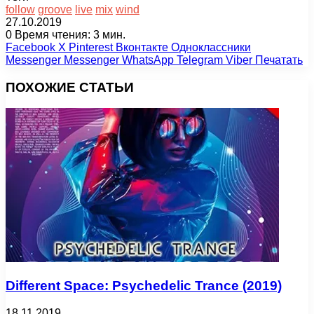
follow
groove
live
mix
wind
27.10.2019
0
Время чтения: 3 мин.
Facebook
X
Pinterest
Вконтакте
Одноклассники
Messenger
Messenger
WhatsApp
Telegram
Viber
Печатать
ПОХОЖИЕ СТАТЬИ
Different Space: Psychedelic Trance (2019)
18.11.2019