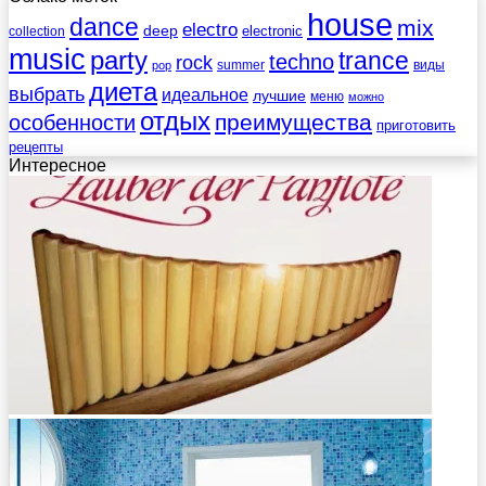
house
dance
mix
electro
deep
electronic
collection
music
party
trance
techno
rock
summer
виды
pop
диета
выбрать
идеальное
лучшие
меню
можно
отдых
преимущества
особенности
приготовить
рецепты
Интересное