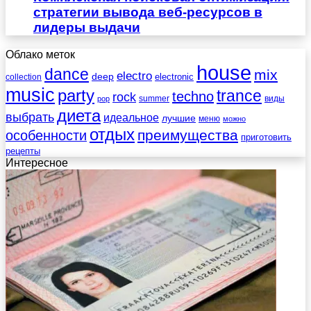
стратегии вывода веб-ресурсов в
лидеры выдачи
Облако меток
house
dance
mix
electro
deep
electronic
collection
music
party
trance
techno
rock
summer
виды
pop
диета
выбрать
идеальное
лучшие
меню
можно
отдых
преимущества
особенности
приготовить
рецепты
Интересное