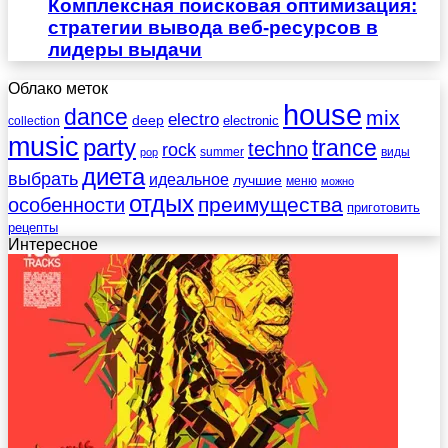
Комплексная поисковая оптимизация:
стратегии вывода веб-ресурсов в
лидеры выдачи
Облако меток
house
dance
mix
electro
deep
electronic
collection
music
party
trance
techno
rock
summer
виды
pop
диета
выбрать
идеальное
лучшие
меню
можно
отдых
преимущества
особенности
приготовить
рецепты
Интересное