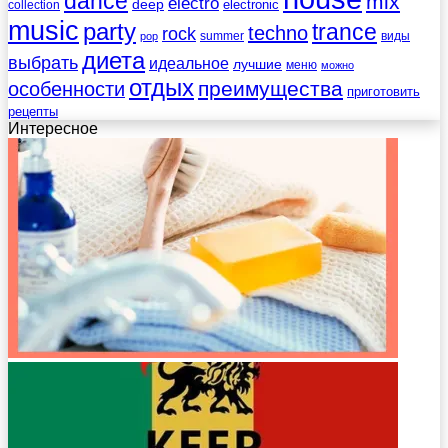
dance
mix
electro
deep
electronic
collection
music
party
trance
techno
rock
summer
виды
pop
диета
выбрать
идеальное
лучшие
меню
можно
отдых
преимущества
особенности
приготовить
рецепты
Интересное