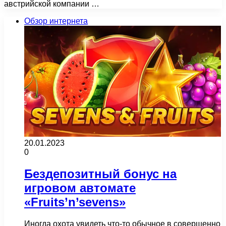
австрийской компании …
Обзор интернета
20.01.2023
0
Бездепозитный бонус на
игровом автомате
«Fruits’n’sevens»
Иногда охота увидеть что-то обычное в совершенно