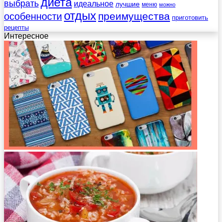
диета
выбрать
идеальное
лучшие
меню
можно
отдых
преимущества
особенности
приготовить
рецепты
Интересное