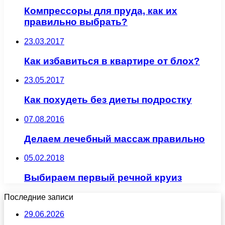
Компрессоры для пруда, как их
правильно выбрать?
23.03.2017
Как избавиться в квартире от блох?
23.05.2017
Как похудеть без диеты подростку
07.08.2016
Делаем лечебный массаж правильно
05.02.2018
Выбираем первый речной круиз
Последние записи
29.06.2026