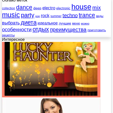
Облако меток
house
dance
mix
electro
deep
electronic
collection
music
party
trance
techno
rock
summer
виды
pop
диета
выбрать
идеальное
лучшие
меню
можно
отдых
преимущества
особенности
приготовить
рецепты
Интересное