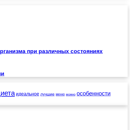
рганизма при различных состояниях
чи
диета
особенности
идеальное
лучшие
меню
можно