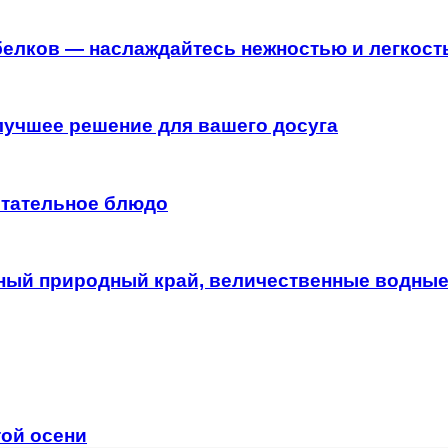
белков — наслаждайтесь нежностью и легкост
 лучшее решение для вашего досуга
итательное блюдо
ный природный край, величественные водные
той осени