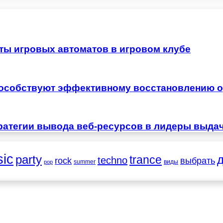
ты игровых автоматов в игровом клубе
особствуют эффективному восстановлению о
ратегии вывода веб-ресурсов в лидеры выда
ic
party
trance
techno
выбрать
rock
summer
виды
pop