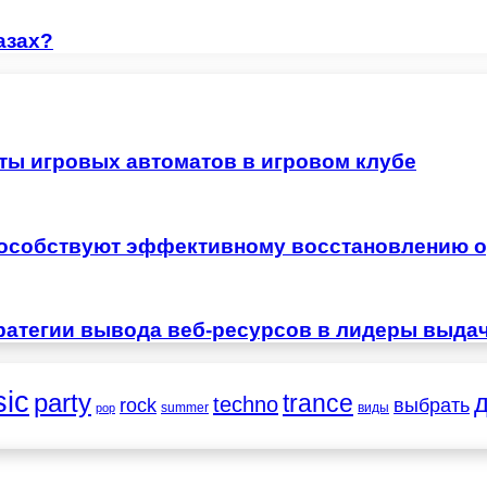
азах?
ты игровых автоматов в игровом клубе
особствуют эффективному восстановлению о
ратегии вывода веб-ресурсов в лидеры выда
ic
party
trance
techno
выбрать
rock
summer
виды
pop