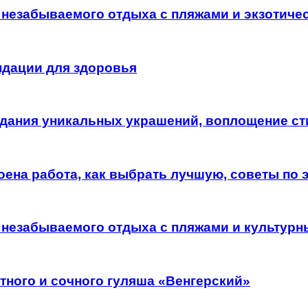
 незабываемого отдыха с пляжами и экзотиче
ндации для здоровья
дания уникальных украшений, воплощение сти
оена работа, как выбрать лучшую, советы по 
 незабываемого отдыха с пляжами и культур
тного и сочного гуляша «Венгерский»