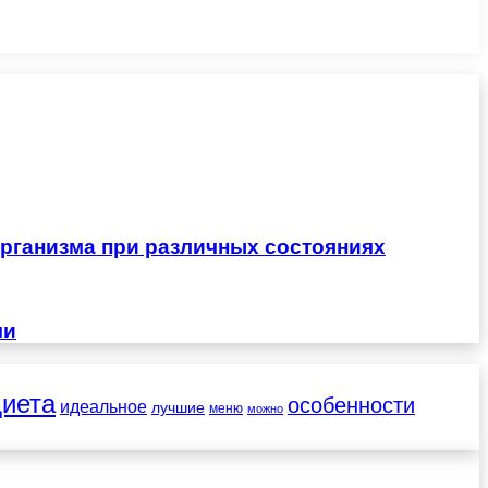
рганизма при различных состояниях
чи
диета
особенности
идеальное
лучшие
меню
можно