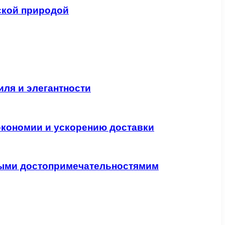
ской природой
ля и элегантности
экономии и ускорению доставки
ными достопримечательностямим