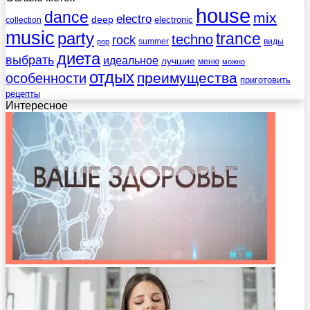
house
dance
mix
electro
deep
electronic
collection
music
party
trance
techno
rock
summer
виды
pop
диета
выбрать
идеальное
лучшие
меню
можно
отдых
преимущества
особенности
приготовить
рецепты
Интересное