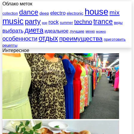
Облако меток
house
dance
mix
electro
deep
electronic
collection
music
party
trance
techno
rock
summer
виды
pop
диета
выбрать
идеальное
лучшие
меню
можно
отдых
преимущества
особенности
приготовить
рецепты
Интересное