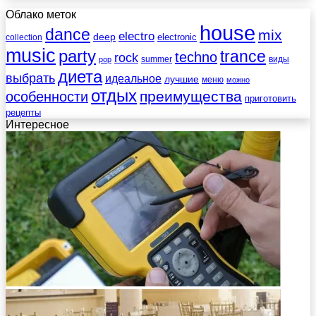
Облако меток
house
dance
mix
electro
deep
electronic
collection
music
party
trance
techno
rock
summer
виды
pop
диета
выбрать
идеальное
лучшие
меню
можно
отдых
преимущества
особенности
приготовить
рецепты
Интересное