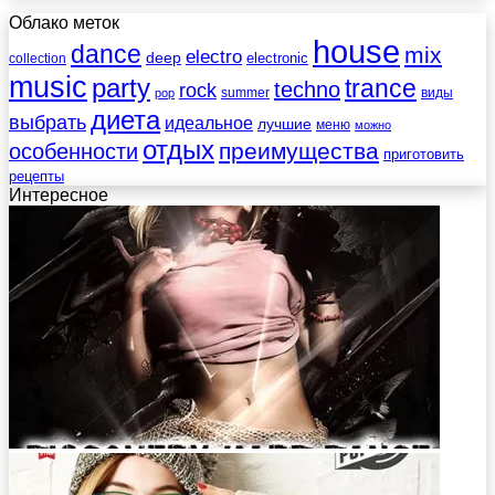
Облако меток
house
dance
mix
electro
deep
electronic
collection
music
party
trance
techno
rock
summer
виды
pop
диета
выбрать
идеальное
лучшие
меню
можно
отдых
преимущества
особенности
приготовить
рецепты
Интересное