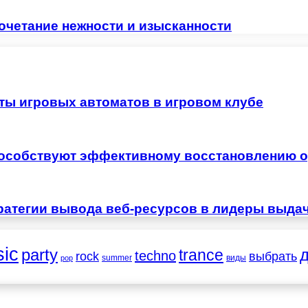
четание нежности и изысканности
ты игровых автоматов в игровом клубе
особствуют эффективному восстановлению о
ратегии вывода веб-ресурсов в лидеры выда
ic
party
trance
techno
выбрать
rock
summer
виды
pop