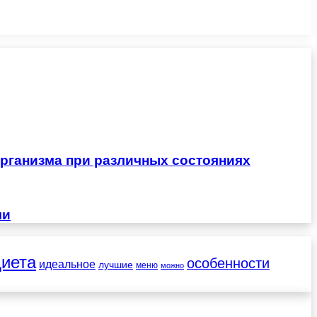
рганизма при различных состояниях
чи
диета
особенности
идеальное
лучшие
меню
можно