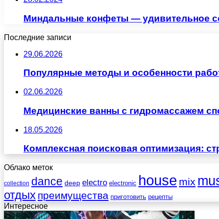
Миндальные конфеты — удивительное со
Последние записи
29.06.2026
Популярные методы и особенности рабо
02.06.2026
Медицинские ванны с гидромассажем сп
18.05.2026
Комплексная поисковая оптимизация: ст
Облако меток
house
mus
dance
mix
electro
deep
electronic
collection
отдых
преимущества
приготовить
рецепты
Интересное