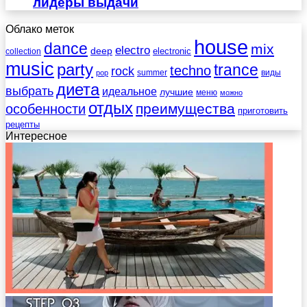
лидеры выдачи
Облако меток
house
dance
mix
electro
deep
electronic
collection
music
party
trance
techno
rock
summer
виды
pop
диета
выбрать
идеальное
лучшие
меню
можно
отдых
преимущества
особенности
приготовить
рецепты
Интересное