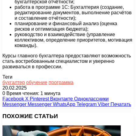
бухгалтерской отчётности;
работа в программе 1С: Бухгалтерия (создание,
редактирование документов, выполнение расчётов
и составление отчётности);
планирование и финансовый анализ (оценка
рисков и оптимизация бюджета);
руководство и взаимодействие (управление
коллективом, определение приоритетов, мотивация
команды).
Курсы главного бухгалтера предоставляют возможность
стать востребованным специалистом и уверенно
развиваться в профессии.
Теги
бухгалтер
обучение
программа
20.02.2025
0
Время чтения: 1 минута
Facebook
X
Pinterest
Вконтакте
Одноклассники
Messenger
Messenger
WhatsApp
Telegram
Viber
Печатать
ПОХОЖИЕ СТАТЬИ