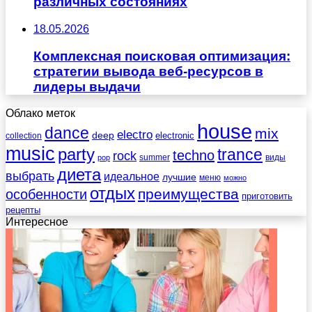
различных состояниях
18.05.2026
Комплексная поисковая оптимизация:
стратегии вывода веб-ресурсов в
лидеры выдачи
Облако меток
house
dance
mix
electro
deep
electronic
collection
music
party
trance
techno
rock
summer
виды
pop
диета
выбрать
идеальное
лучшие
меню
можно
отдых
преимущества
особенности
приготовить
рецепты
Интересное