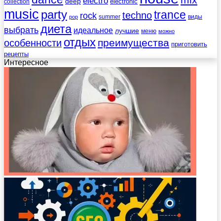
electro
deep
electronic
collection
music
party
trance
techno
rock
summer
виды
pop
диета
выбрать
идеальное
лучшие
меню
можно
отдых
преимущества
особенности
приготовить
рецепты
Интересное