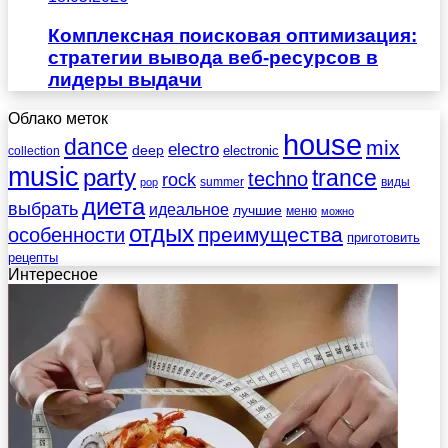
Комплексная поисковая оптимизация:
стратегии вывода веб-ресурсов в
лидеры выдачи
Облако меток
house
dance
mix
electro
deep
electronic
collection
music
party
trance
techno
rock
summer
виды
pop
диета
выбрать
идеальное
лучшие
меню
можно
отдых
преимущества
особенности
приготовить
рецепты
Интересное