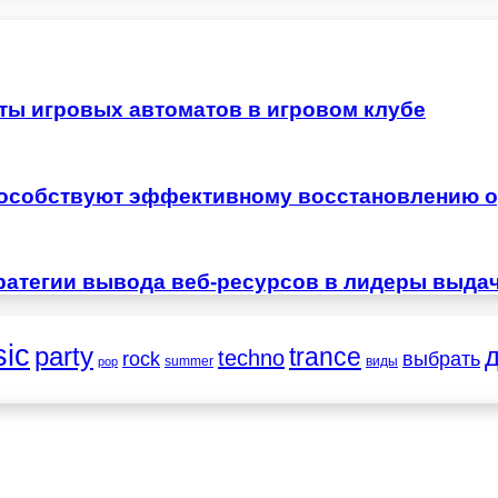
ты игровых автоматов в игровом клубе
особствуют эффективному восстановлению о
ратегии вывода веб-ресурсов в лидеры выда
ic
party
trance
techno
выбрать
rock
summer
виды
pop