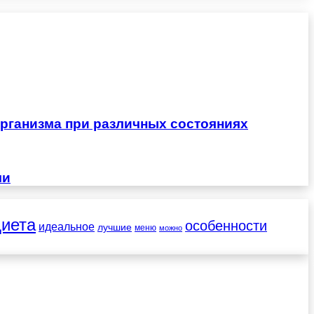
рганизма при различных состояниях
чи
диета
особенности
идеальное
лучшие
меню
можно