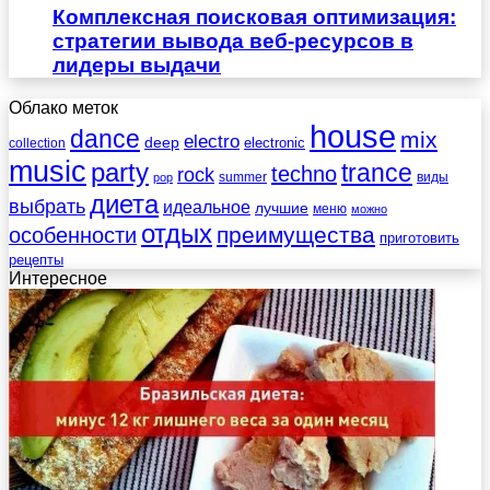
Комплексная поисковая оптимизация:
стратегии вывода веб-ресурсов в
лидеры выдачи
Облако меток
house
dance
mix
electro
deep
electronic
collection
music
party
trance
techno
rock
summer
виды
pop
диета
выбрать
идеальное
лучшие
меню
можно
отдых
преимущества
особенности
приготовить
рецепты
Интересное