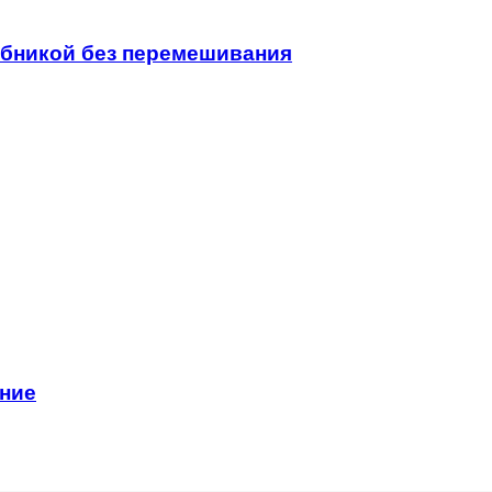
убникой без перемешивания
ние