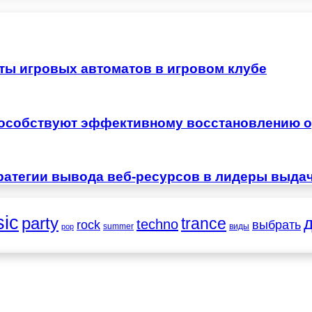
ты игровых автоматов в игровом клубе
особствуют эффективному восстановлению о
ратегии вывода веб-ресурсов в лидеры выда
ic
party
trance
techno
выбрать
rock
summer
виды
pop