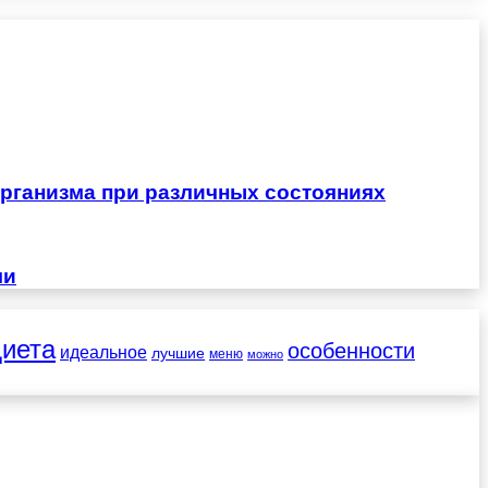
рганизма при различных состояниях
чи
диета
особенности
идеальное
лучшие
меню
можно