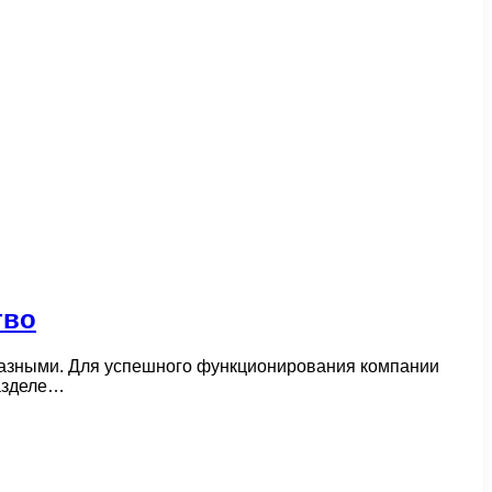
тво
разными. Для успешного функционирования компании
разделе…