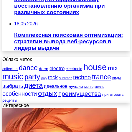
восстановлению организма при
различных состояниях
18.05.2026
Комплексная поисковая оптимизация:
стратегии вывода веб-ресурсов в
лидеры выдачи
Облако меток
house
dance
mix
electro
deep
electronic
collection
music
party
trance
techno
rock
summer
виды
pop
диета
выбрать
идеальное
лучшие
меню
можно
отдых
преимущества
особенности
приготовить
рецепты
Интересное