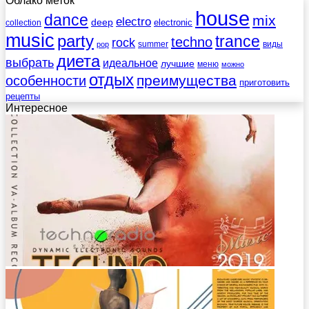
Облако меток
house
dance
mix
electro
deep
electronic
collection
music
party
trance
techno
rock
summer
виды
pop
диета
выбрать
идеальное
лучшие
меню
можно
отдых
преимущества
особенности
приготовить
рецепты
Интересное