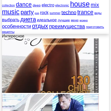
house
dance
mix
electro
deep
electronic
collection
music
party
trance
techno
rock
summer
виды
pop
диета
выбрать
идеальное
лучшие
меню
можно
отдых
преимущества
особенности
приготовить
рецепты
Интересное