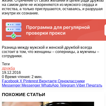
жизни. Отречение от своих желаний и целей ради дружбы
на самом деле не искореняются из мужского сердца и
естества, а только приглушаются, оставаясь, и разрушая
изнутри их сознание.
Разница между мужской и женской дружбой всегда
состоит в том, что женщины – соперницы, а мужчины –
сотрудники.
Теги
дружба
19.12.2016
0
Время чтения: 2 мин.
Facebook
X
Pinterest
Вконтакте
Одноклассники
Messenger
Messenger
WhatsApp
Telegram
Viber
Печатать
ПОХОЖИЕ СТАТЬИ