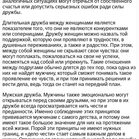
аналогичных ситуациях могут отречься от собственного
счастья или допустить серьезных ошибок ради силы
дружбы.
Длительная дружба между женщинами является
показателем того, что они не являются конкурентками
или соперницами. Дружбу женщин можно назвать той
поддержкой, которую они проявляют в трудностях, в
душевных переживаниях, а также и радостях. При этом,
между собой женщины не скрывают свои чувства: они
могут поплакать, пожаловаться на свои не успехи,
посмеяться над собой или упрекнуть. Такие отношения
между подругами обычно длятся до тех пор, пока одна из
них не найдет мужчину, который сможет понимать такое
проявление ее чувств, и при том принимать решения и
вести дела, ведь тогда он станет на передний план.
Мужская дружба. Мужчины также эмоционально могут
открываться перед своими друзьями, но при этом в их
дружбе всегда просматривается нить чести и
преданности. Именно соблюдение этих принципов
прививается мужчинам с самого детства, и потому они
имеют такое большое значение для них на протяжении
всей жизни. Порой эти принципы не имеют нужных
границ, и «дело чести» стает самым важным делом в