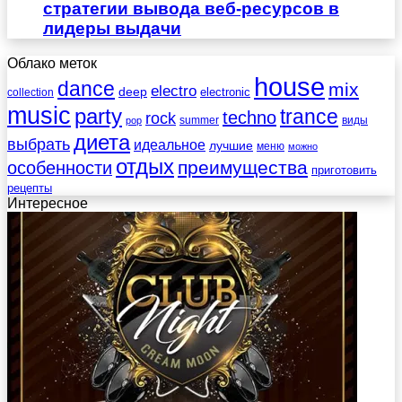
стратегии вывода веб-ресурсов в
лидеры выдачи
Облако меток
house
dance
mix
electro
deep
electronic
collection
music
party
trance
techno
rock
summer
виды
pop
диета
выбрать
идеальное
лучшие
меню
можно
отдых
преимущества
особенности
приготовить
рецепты
Интересное