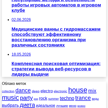
работы игровых автоматов в игровом
клубе
02.06.2026
Медицинские ванны с гидромассажем
способствуют эффективному
восстановлению организма при
различных состояниях
18.05.2026
Комплексная поисковая оптимизация:
стратегии вывода веб-ресурсов в
лидеры выдачи
Облако меток
house
dance
mix
electro
deep
electronic
collection
music
party
trance
techno
rock
summer
виды
pop
диета
выбрать
идеальное
лучшие
меню
можно