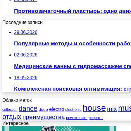
Противозачаточный пластырь: одно движ
Последние записи
29.06.2026
Популярные методы и особенности рабо
02.06.2026
Медицинские ванны с гидромассажем сп
18.05.2026
Комплексная поисковая оптимизация: ст
Облако меток
house
mus
dance
mix
electro
deep
electronic
collection
отдых
преимущества
приготовить
рецепты
Интересное