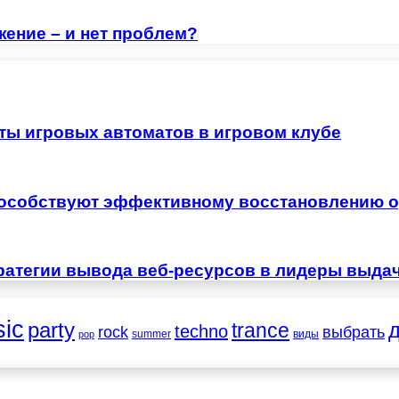
ение – и нет проблем?
ты игровых автоматов в игровом клубе
особствуют эффективному восстановлению о
ратегии вывода веб-ресурсов в лидеры выда
ic
party
trance
techno
выбрать
rock
summer
виды
pop