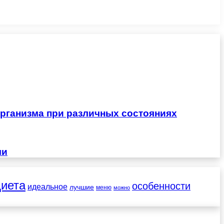
рганизма при различных состояниях
чи
диета
особенности
идеальное
лучшие
меню
можно