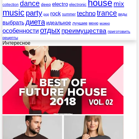
house
dance
mix
electro
deep
electronic
collection
music
party
trance
techno
rock
summer
виды
pop
диета
выбрать
идеальное
лучшие
меню
можно
отдых
преимущества
особенности
приготовить
рецепты
Интересное